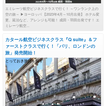
エミレーツ航空ビジネスクラスで行く！ ～ワンランク上の
空の旅～ ▶ヨーロッパ 【2023年4月～10月出発】 ホテル変
更、延泊など、アレンジも可能！ 成田・羽田出発です！ エ
ミレーツ航空...
カタール航空ビジネスクラス『Q suite』＆フ
ァーストクラスで行く！「パリ、ロンドンの
旅」発売開始！
とっておき旅行を探す