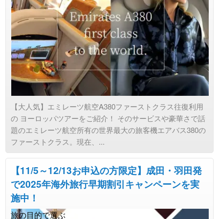
【大人気】エミレーツ航空A380ファーストクラス往復利用
の ヨーロッパツアーをご紹介！ そのサービスや豪華さで話
題のエミレーツ航空所有の世界最大の旅客機エアバス380の
ファーストクラス。現在、...
【11/5～12/13お申込の方限定】成田・羽田発
で2025年海外旅行早期割引キャンペーンを実
施中！
旅の目的で選ぶ