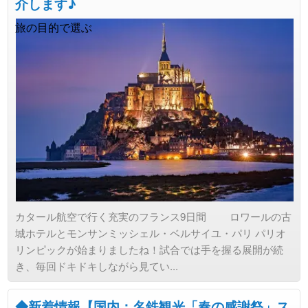
介します♪
旅の目的で選ぶ
カタール航空で行く充実のフランス9日間 ロワールの古
城ホテルとモンサンミッシェル・ベルサイユ・パリ パリオ
リンピックが始まりましたね！試合では手を握る展開が続
き、毎回ドキドキしながら見てい...
◆新着情報【国内：名鉄観光「春の感謝祭」ス