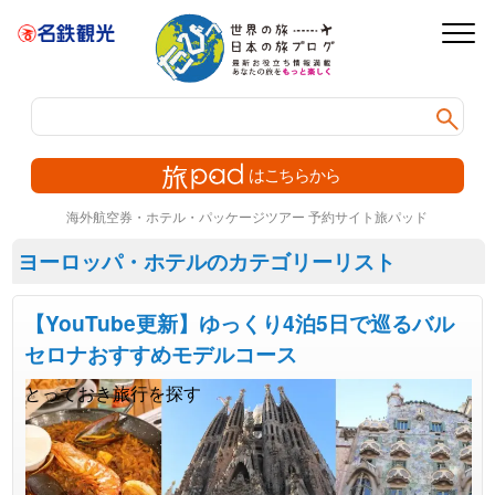
webから簡
旅p
海外航空券・ホテル・パッケージツアー 予約サイト旅パッド
ヨーロッパ・ホテルのカテゴリーリスト
【YouTube更新】ゆっくり4泊5日で巡るバル
セロナおすすめモデルコース
とっておき旅行を探す