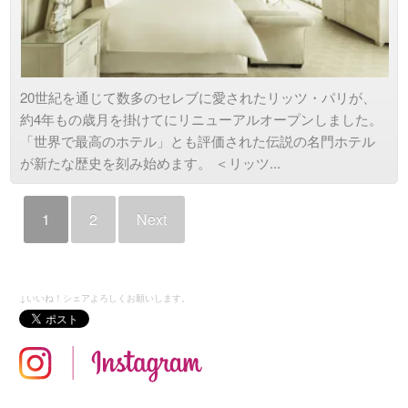
20世紀を通じて数多のセレブに愛されたリッツ・パリが、
約4年もの歳月を掛けてにリニューアルオープンしました。
「世界で最高のホテル」とも評価された伝説の名門ホテル
が新たな歴史を刻み始めます。 ＜リッツ...
1
2
Next
↓いいね！シェアよろしくお願いします。
in