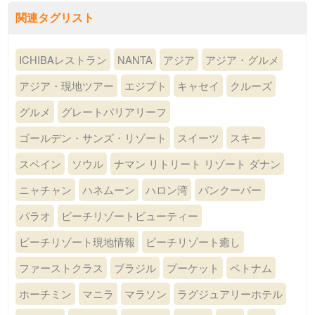
関連タグリスト
ICHIBAレストラン
NANTA
アジア
アジア・グルメ
アジア・現地ツアー
エジプト
キャセイ
クルーズ
グルメ
グレートバリアリーフ
ゴールデン・サンズ・リゾート
スイーツ
スキー
スペイン
ソウル
ナマン リトリート リゾート ダナン
ニャチャン
ハネムーン
ハロン湾
バンクーバー
パラオ
ビーチリゾートビューティー
ビーチリゾート現地情報
ビーチリゾート癒し
ファーストクラス
ブラジル
プーケット
ベトナム
ホーチミン
マニラ
マラソン
ラグジュアリーホテル