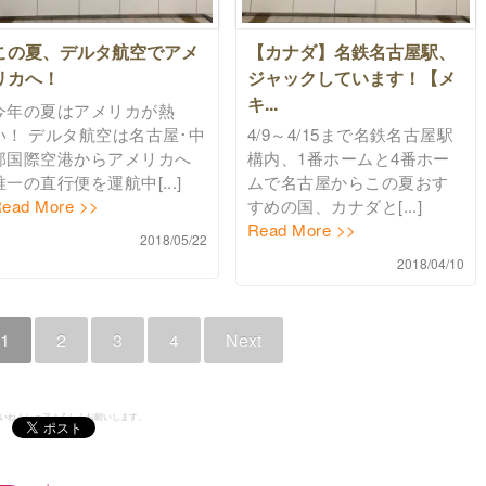
この夏、デルタ航空でアメ
【カナダ】名鉄名古屋駅、
リカへ！
ジャックしています！【メ
キ...
今年の夏はアメリカが熱
い！ デルタ航空は名古屋･中
4/9～4/15まで名鉄名古屋駅
部国際空港からアメリカへ
構内、1番ホームと4番ホー
唯一の直行便を運航中[...]
ムで名古屋からこの夏おす
ead More >>
すめの国、カナダと[...]
Read More >>
2018/05/22
2018/04/10
1
2
3
4
Next
いいね！シェアよろしくお願いします。