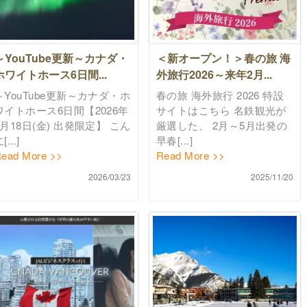
～YouTube更新～カナダ・
＜新オープン！＞春の旅 海
ホワイトホース6日間...
外旅行2026～来年2月...
～YouTube更新～カナダ・ホ
春の旅 海外旅行 2026 特設
ワイトホース6日間【2026年
サイトはこちら 名鉄観光が
9月18日(金) 出発限定】 こん
厳選した、 2月～5月出発の
[...]
早春[...]
ead More >>
Read More >>
2026/03/23
2025/11/20