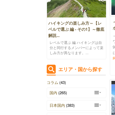
ハイキングの楽しみ方～【レ
ベルで選ぶ 編 - その1】～徹底
解説...
レベルで選ぶ 編 ハイキングは自
分と同行するメンバーによって楽
に
しみ方が異なります。...
R
エリア・国から探す
コラム
(43)
国内
(265)
日本国内
(383)