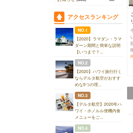
アクセスランキング
NO.1
【2020】ラマダン・ラマ
ダーン期間と簡単な説明
【いつまで？...
R
NO.2
【2020】ハワイ旅行行く
ならデルタ航空がおすす
めな5つの理...
NO.3
【デルタ航空】2020年ハ
ワイ・ホノルル便機内食
↓
メニューをご...
NO.4