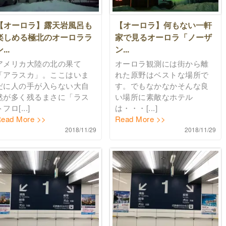
【オーロラ】露天岩風呂も
【オーロラ】何もない一軒
楽しめる極北のオーロララ
家で見るオーロラ「ノーザ
...
ン...
アメリカ大陸の北の果て
オーロラ観測には街から離
「アラスカ」。ここはいま
れた原野はベストな場所で
だに人の手が入らない大自
す。でもなかなかそんな良
然が多く残るまさに「ラス
い場所に素敵なホテル
フロ[...]
は・・・[...]
ead More >>
Read More >>
2018/11/29
2018/11/29