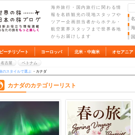
海外旅行・国内旅行に関わる情
報を名鉄観光の現地スタッフや
ツアー企画担当者からホテル・
航空業界スタッフまで世界各地
からお届けします
ビーチリゾート
ヨーロッパ
北米・中南米
オセアニア
名古屋
ベトナム
旅のスタイルで選ぶ
・カナダ
カナダのカテゴリーリスト