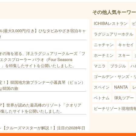
その他人気キーワー
ICHIBAレストラン
ビ
％(最大3,000円)引き】ひなタビみやざき宿泊キャ
ラグジュアリーホテル
！
ニャチャン
キャセイ
オの海を巡る、洋上ラグジュアリークルーズ「フ
ホーチミン
スキー
クスプローラー パラオ（Four Seasons
 Palau）」を特集したサイトを公開いたしました。
マニラ
ブラジル
ハ
ゴールデン・サンズ・
定！】韓国地方旅プランナー小暮真琴（ビョン）
スペイン
NANTA
な韓国の旅
ベトナム
弾丸ツアー
ア】世界が認めた最高峰のリゾート「クオリア
ビーチリゾート現地情
」を特集したサイトを公開いたしました。
更新～【クルーズマスターが解説！】注目の2028年日
ス・クルーズ