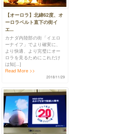
【オーロラ】北緯62度、オ
ーロラベルト直下の街イ
エ...
カナダ内陸部の街「イエロ
ーナイフ」でより確実に、
より快適、より完璧にオー
ロラを見るためにこれだけ
は知[...]
Read More >>
2018/11/29