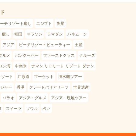
ド
ーチリゾート癒し
エジプト
夜景
癒し
韓国
マラソン
ラマダン
ハネムーン
アジア
ビーチリゾートビューティー
土産
グルメ
バンクーバー
ファーストクラス
クルーズ
ロン湾
中南米
ナマン リトリート リゾート ダナン
リゾート
江原道
プーケット
潜水艦ツアー
レジャー
香港
グレートバリアリーフ
世界遺産
パラオ
アジア・グルメ
アジア・現地ツアー
報
スイーツ
ソウル
占い