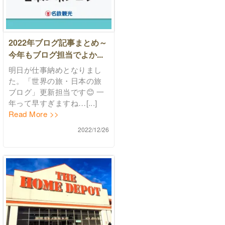
2022年ブログ記事まとめ～
今年もブログ担当でよか...
明日が仕事納めとなりまし
た。「世界の旅・日本の旅
ブログ」更新担当です😊 一
年って早すぎますね…[...]
Read More >>
2022/12/26