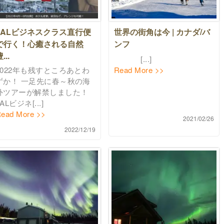
JALビジネスクラス直行便
世界の街角は今 | カナダ/バ
で行く！心癒される自然
ンフ
...
[...]
2022年も残すところあとわ
Read More >>
ずか！ 一足先に春～秋の海
外ツアーが解禁しました！
ALビジネ[...]
ead More >>
2021/02/26
2022/12/19