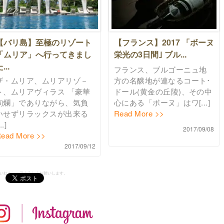
【バリ島】至極のリゾート
【フランス】2017 「ボーヌ
「ムリア」へ行ってきまし
栄光の3日間｣ ブル...
...
フランス、ブルゴーニュ地
ザ・ムリア、ムリアリゾ－
方の名醸地が連なるコート･
ト、ムリアヴィラス 「豪華
ドール(黄金の丘陵)、その中
絢爛」でありながら、気負
心にある「ボーヌ」はワ[...]
いせずリラックスが出来る
Read More >>
..]
2017/09/08
ead More >>
2017/09/12
いいね！シェアよろしくお願いします。
instagr