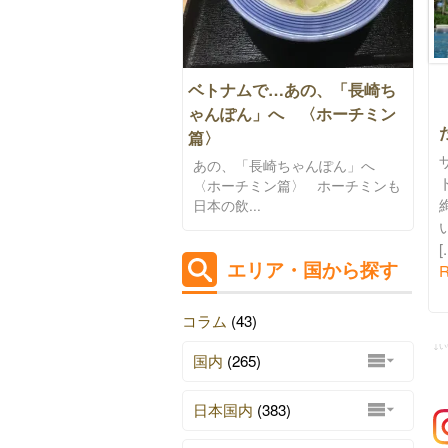
ベトナムで…あの、「長崎ち
ゃんぽん」へ 〈ホーチミン
た
篇〉
あの、「長崎ちゃんぽん」へ
〈ホーチミン篇〉 ホーチミンも
日本の飲...
[.
エリア・国から探す
R
コラム
(43)
↓
国内
(265)
日本国内
(383)