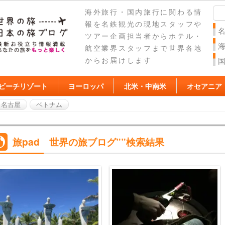
海外旅行・国内旅行に関わる情
報を名鉄観光の現地スタッフや
ツアー企画担当者からホテル・
航空業界スタッフまで世界各地
からお届けします
ビーチリゾート
ヨーロッパ
北米・中南米
オセアニア
名古屋
ベトナム
旅pad 世界の旅ブログ””検索結果