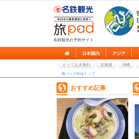
名鉄観光の予約サイト
日本国内
アジア
とっておき旅行
北海道
沖縄
旅パッドblogトップ
おすすめ記事