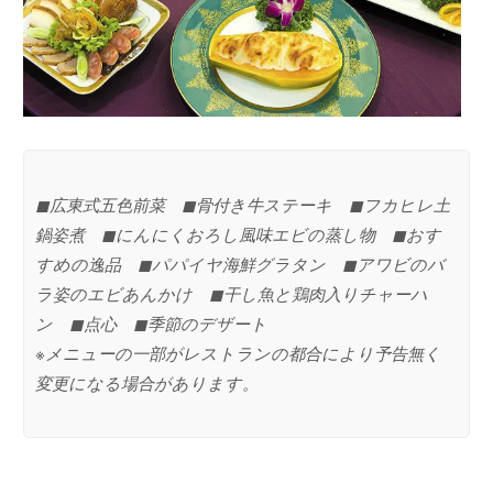
◼︎広東式五色前菜 ◼︎骨付き牛ステーキ ◼︎フカヒレ土
鍋姿煮 ◼︎にんにくおろし風味エビの蒸し物 ◼︎おす
すめの逸品 ◼︎パパイヤ海鮮グラタン ◼︎アワビのバ
ラ姿のエビあんかけ ◼︎干し魚と鶏肉入りチャーハ
ン ◼︎点心 ◼︎季節のデザート
※メニューの一部がレストランの都合により予告無く
変更になる場合があります。