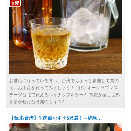
台湾
お世話になっている方へ、台湾でちょっと奮発して質の
良いお土産を買ってみましょう！ 目次: オークラプレス
テージ台北で買えるパイナップルケーキ 常識を覆し世界
を驚かせた台湾発のウィスキ...
【台北/台湾】牛肉麺おすすめ5選！～経験…
コラム