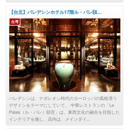
【台北】パレデシンホテル17階ル・パレ頣…
台湾
パレデシンは、ナポレオン時代のヨーロッパの風格漂う
デザインをテーマにしていて、 中華レストランの「Le
Palais（ル・パレ）頤宮」は、東西文化の融合を目指した
インテリアを施し、店内は、メインダイ...