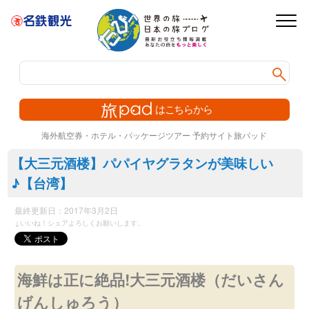
webから簡
旅p
海外航空券・ホテル・パッケージツアー 予約サイト旅パッド
【大三元酒楼】パパイヤグラタンが美味しい
♪【台湾】
最終更新日：
2017年3月2日
↓いいね！シェアよろしくお願いします。
海鮮は正に絶品!大三元酒楼（だいさん
げんしゅろう）