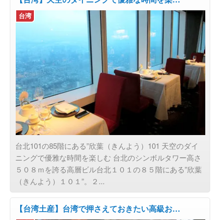
台湾
台北101の85階にある”欣葉（きんよう）101 天空のダイ
ニングで優雅な時間を楽しむ 台北のシンボルタワー高さ
５０８ｍを誇る高層ビル台北１０１の８５階にある”欣葉
（きんよう）１０１”。２...
【台湾土産】台湾で押さえておきたい高級お…