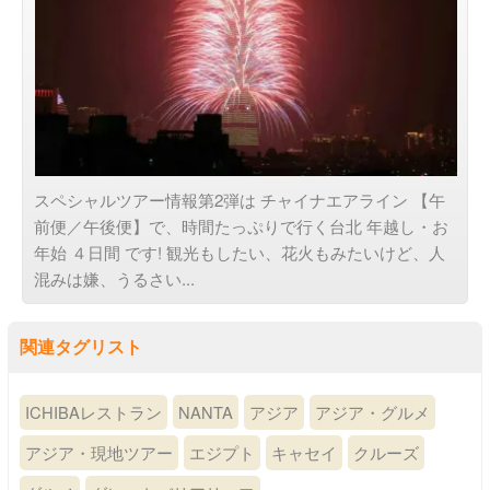
スペシャルツアー情報第2弾は チャイナエアライン 【午
前便／午後便】で、時間たっぷりで行く台北 年越し・お
年始 ４日間 です! 観光もしたい、花火もみたいけど、人
混みは嫌、うるさい...
関連タグリスト
ICHIBAレストラン
NANTA
アジア
アジア・グルメ
アジア・現地ツアー
エジプト
キャセイ
クルーズ