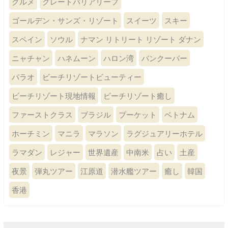
グルメ
グレートバリアリーフ
ゴールデン・サンズ・リゾート
スイーツ
スキー
スペイン
ソウル
ナマン リトリート リゾート ダナン
ニャチャン
ハネムーン
ハロン湾
バンクーバー
パラオ
ビーチリゾートビューティー
ビーチリゾート現地情報
ビーチリゾート癒し
ファーストクラス
ブラジル
プーケット
ベトナム
ホーチミン
マニラ
マラソン
ラグジュアリーホテル
ラマダン
レジャー
世界遺産
中南米
占い
土産
夜景
弾丸ツアー
江原道
潜水艦ツアー
癒し
韓国
香港