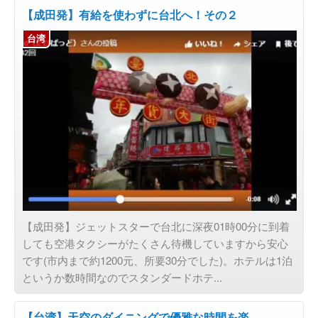
【成田発】有給を使わずに台北へ！その２
台湾
【成田発】ジェットスターで台北に深夜01時00分に到着
しても空港タクシーがたくさん待機していますから安心
です(市内まで約1200元、所要30分でした)。ホテルは1泊
というか数時間なのでスタンダードホテ...
【台湾】天空のダイニングで優雅な時間を楽…