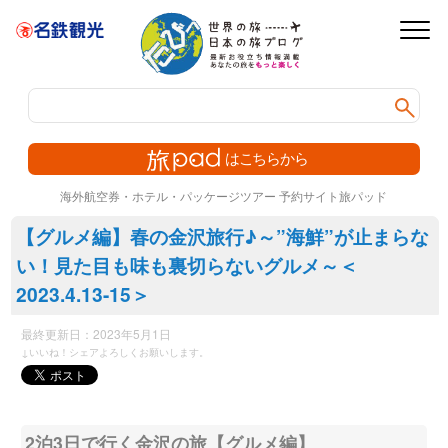
webから簡
旅p
海外航空券・ホテル・パッケージツアー 予約サイト旅パッド
【グルメ編】春の金沢旅行♪～”海鮮”が止まらな
い！見た目も味も裏切らないグルメ～＜
2023.4.13-15＞
最終更新日：
2023年5月1日
↓いいね！シェアよろしくお願いします。
2泊3日で行く金沢の旅【グルメ編】