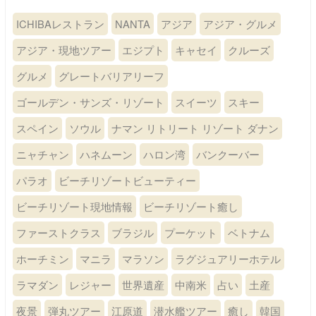
ICHIBAレストラン
NANTA
アジア
アジア・グルメ
アジア・現地ツアー
エジプト
キャセイ
クルーズ
グルメ
グレートバリアリーフ
ゴールデン・サンズ・リゾート
スイーツ
スキー
スペイン
ソウル
ナマン リトリート リゾート ダナン
ニャチャン
ハネムーン
ハロン湾
バンクーバー
パラオ
ビーチリゾートビューティー
ビーチリゾート現地情報
ビーチリゾート癒し
ファーストクラス
ブラジル
プーケット
ベトナム
ホーチミン
マニラ
マラソン
ラグジュアリーホテル
ラマダン
レジャー
世界遺産
中南米
占い
土産
夜景
弾丸ツアー
江原道
潜水艦ツアー
癒し
韓国