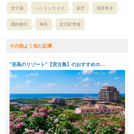
,
,
,
,
女子旅
ハントンライス
金沢
海苔巻き
,
,
国内旅行
寿司
近江町市場
その他よく似た記事
"至高のリゾート"【宮古島】のおすすめホ…
旅の目的で選ぶ