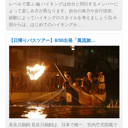
レベルで選ぶ 編 ハイキングは自分と同行するメンバーに
よって楽しみ方が異なります。自分の体力や歩行技術、
経験によってハイキングのスタイルを考えましょう🤔 今
回からは、はじめてのハイキングか...
【日帰りバスツアー】8/30出発「風流旅…
旅の目的で選ぶ
長良川鵜飼 長良川鵜飼は、日本で唯一、宮内庁式部職で