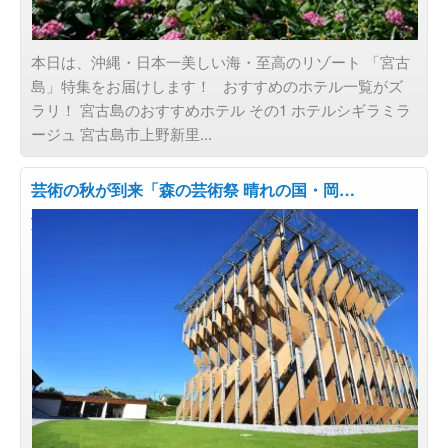
本日は、沖縄・日本一美しい海・至高のリゾート 「宮古
島」特集をお届けします！ おすすめのホテル一覧がズ
ラリ！ 宮古島のおすすめホテル その1 ホテルシギラミラ
ージュ 宮古島市上野新里...
芸術の秋が到来「森の芸術祭 晴れの国・岡…
旅のスタイルで選ぶ